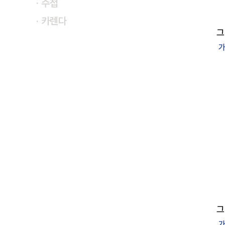
· 수첩
· 카렌다
그
가
그
가